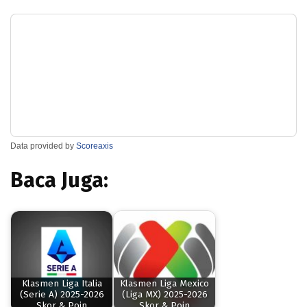
Data provided by
Scoreaxis
Baca Juga:
Klasmen Liga Italia
Klasmen Liga Mexico
(Serie A) 2025-2026
(Liga MX) 2025-2026
Skor & Poin
Skor & Poin