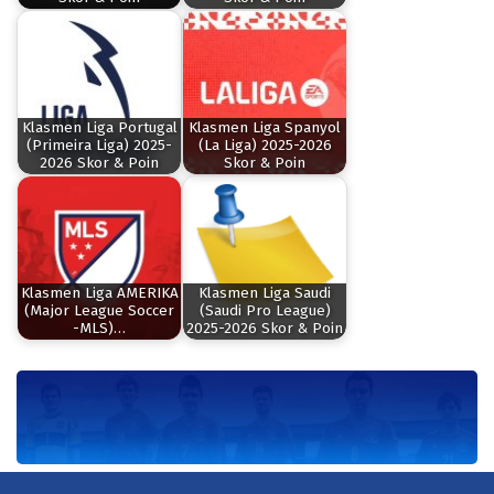
Klasmen Liga Portugal
Klasmen Liga Spanyol
(Primeira Liga) 2025-
(La Liga) 2025-2026
2026 Skor & Poin
Skor & Poin
Klasmen Liga AMERIKA
Klasmen Liga Saudi
(Major League Soccer
(Saudi Pro League)
-MLS)…
2025-2026 Skor & Poin