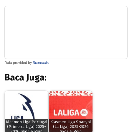
Data provided by
Scoreaxis
Baca Juga:
Klasmen Liga Portugal
Klasmen Liga Spanyol
(Primeira Liga) 2025-
(La Liga) 2025-2026
2026 Skor & Poin
Skor & Poin