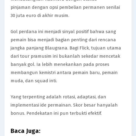
pinjaman dengan opsi pembelian permanen senilai
30 juta euro di akhir musim.
Gol perdana ini menjadi sinyal positif bahwa sang
pemain bisa menjadi bagian penting dari rencana
jangka panjang Blaugrana. Bagi Flick, tujuan utama
dari tour pramusim ini bukanlah sekedar mencetak
banyak gol. Ia lebih menekankan pada proses
membangun kemistri antara pemain baru, pemain
muda, dan squad inti.
Yang terpenting adalah rotasi, adaptasi, dan
implementasi ide permainan. Skor besar hanyalah
bonus. Pendekatan ini pun terbukti efektif.
Baca Juga: