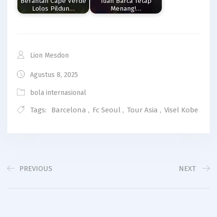
Berantah Cape Verde
Tuan Barca Tetap
Lolos Pildun…
Menang!…
Lion Mesdon
Agustus 8, 2025
bola internasional
Tags:
Barcelona
,
Fc Seoul
,
Tour Asia
,
Visel Kobe
PREVIOUS
NEXT