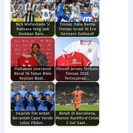
Nick Woltemade Si
Timnas Italia Bantai
Raksasa Yang Jadi
Timnas Israel Di Era
Andalan Baru…
Gennaro Gattuso!!
Pahlawan Liverpool
Filosofi Jersey Terbaru
Bocal 16 Tahun Bikin
Timnas 2026
Kejutan Buat…
Terinspirasi…
Sejarah Tim Antah
Betah Di Barcelona,
Berantah Cape Verde
Marcus Rashford Cetak
Lolos Pildun…
2 Gol Saat…