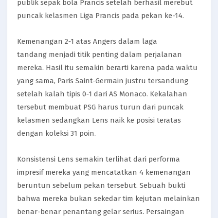
publik sepak bola Prancis setelah berhasil merebut
puncak kelasmen Liga Prancis pada pekan ke-14.
Kemenangan 2-1 atas Angers dalam laga
tandang menjadi titik penting dalam perjalanan
mereka. Hasil itu semakin berarti karena pada waktu
yang sama, Paris Saint-Germain justru tersandung
setelah kalah tipis 0-1 dari AS Monaco. Kekalahan
tersebut membuat PSG harus turun dari puncak
kelasmen sedangkan Lens naik ke posisi teratas
dengan koleksi 31 poin.
Konsistensi Lens semakin terlihat dari performa
impresif mereka yang mencatatkan 4 kemenangan
beruntun sebelum pekan tersebut. Sebuah bukti
bahwa mereka bukan sekedar tim kejutan melainkan
benar-benar penantang gelar serius. Persaingan