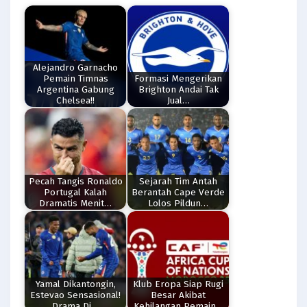
Alejandro Garnacho
Pemain Timnas
Formasi Mengerikan
Argentina Gabung
Brighton Andai Tak
Chelsea!!
Jual…
Pecah Tangis Ronaldo
Sejarah Tim Antah
Portugal Kalah
Berantah Cape Verde
Dramatis Menit…
Lolos Pildun…
Yamal Dikantongin,
Klub Eropa Siap Rugi
Estevao Sensasional!
Besar Akibat
Drama Di…
Kehilangan Pemain…