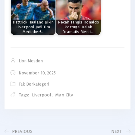
Hattrick Haaland Bikin
Pecah Tangis Ronaldo
Liverpool Jadi Tim
Portugal Kalah
Medioker!…
Dramatis Menit…
Lion Mesdon
November 10, 2025
Tak Berkategori
Tags:
Liverpool
,
Man City
PREVIOUS
NEXT