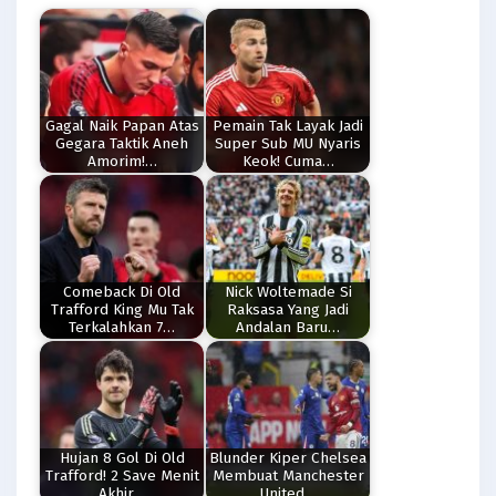
Gagal Naik Papan Atas
Pemain Tak Layak Jadi
Gegara Taktik Aneh
Super Sub MU Nyaris
Amorim!…
Keok! Cuma…
Comeback Di Old
Nick Woltemade Si
Trafford King Mu Tak
Raksasa Yang Jadi
Terkalahkan 7…
Andalan Baru…
Hujan 8 Gol Di Old
Blunder Kiper Chelsea
Trafford! 2 Save Menit
Membuat Manchester
Akhir…
United…