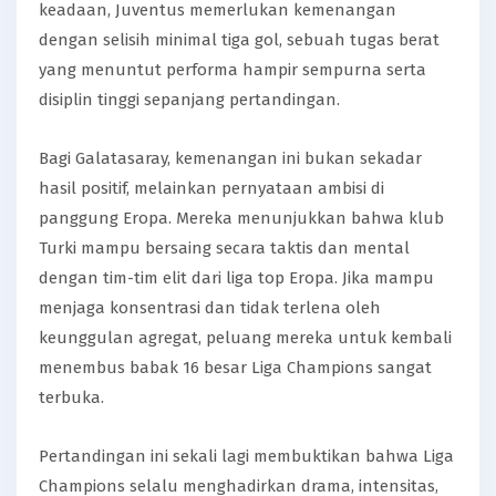
keadaan, Juventus memerlukan kemenangan
dengan selisih minimal tiga gol, sebuah tugas berat
yang menuntut performa hampir sempurna serta
disiplin tinggi sepanjang pertandingan.
Bagi Galatasaray, kemenangan ini bukan sekadar
hasil positif, melainkan pernyataan ambisi di
panggung Eropa. Mereka menunjukkan bahwa klub
Turki mampu bersaing secara taktis dan mental
dengan tim-tim elit dari liga top Eropa. Jika mampu
menjaga konsentrasi dan tidak terlena oleh
keunggulan agregat, peluang mereka untuk kembali
menembus babak 16 besar Liga Champions sangat
terbuka.
Pertandingan ini sekali lagi membuktikan bahwa Liga
Champions selalu menghadirkan drama, intensitas,