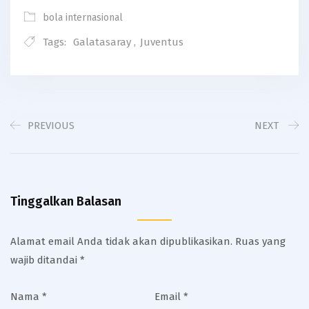
bola internasional
Tags:
Galatasaray
,
Juventus
PREVIOUS
NEXT
Tinggalkan Balasan
Alamat email Anda tidak akan dipublikasikan.
Ruas yang
wajib ditandai
*
Nama
*
Email
*