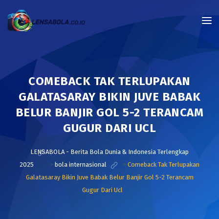
COMEBACK TAK TERLUPAKAN
GALATASARAY BIKIN JUVE BABAK
BELUR BANJIR GOL 5-2 TERANCAM
GUGUR DARI UCL
LENSABOLA - Berita Bola Dunia & Indonesia Terlengkap
2025
>
bola internasional
>
Comeback Tak Terlupakan
Galatasaray Bikin Juve Babak Belur Banjir Gol 5-2 Terancam
Gugur Dari Ucl