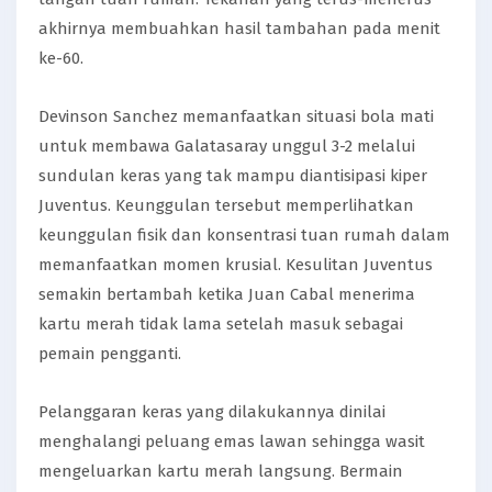
akhirnya membuahkan hasil tambahan pada menit
ke-60.
Devinson Sanchez memanfaatkan situasi bola mati
untuk membawa Galatasaray unggul 3-2 melalui
sundulan keras yang tak mampu diantisipasi kiper
Juventus. Keunggulan tersebut memperlihatkan
keunggulan fisik dan konsentrasi tuan rumah dalam
memanfaatkan momen krusial. Kesulitan Juventus
semakin bertambah ketika Juan Cabal menerima
kartu merah tidak lama setelah masuk sebagai
pemain pengganti.
Pelanggaran keras yang dilakukannya dinilai
menghalangi peluang emas lawan sehingga wasit
mengeluarkan kartu merah langsung. Bermain