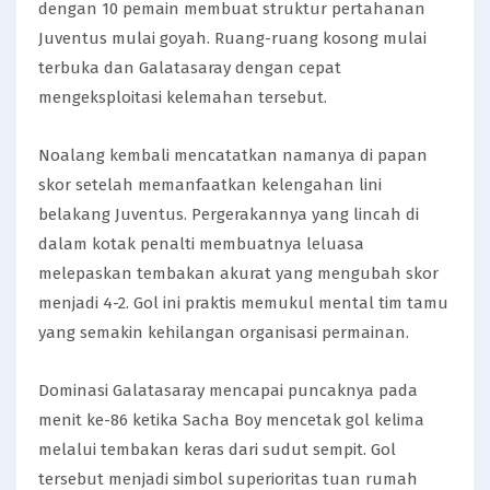
dengan 10 pemain membuat struktur pertahanan
Juventus mulai goyah. Ruang-ruang kosong mulai
terbuka dan Galatasaray dengan cepat
mengeksploitasi kelemahan tersebut.
Noalang kembali mencatatkan namanya di papan
skor setelah memanfaatkan kelengahan lini
belakang Juventus. Pergerakannya yang lincah di
dalam kotak penalti membuatnya leluasa
melepaskan tembakan akurat yang mengubah skor
menjadi 4-2. Gol ini praktis memukul mental tim tamu
yang semakin kehilangan organisasi permainan.
Dominasi Galatasaray mencapai puncaknya pada
menit ke-86 ketika Sacha Boy mencetak gol kelima
melalui tembakan keras dari sudut sempit. Gol
tersebut menjadi simbol superioritas tuan rumah