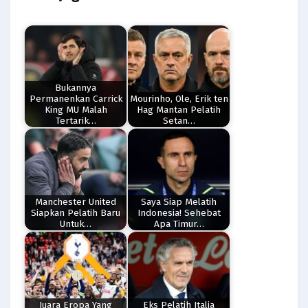
Bukannya
Permanenkan Carrick
Mourinho, Ole, Erik ten
King MU Malah
Hag Mantan Pelatih
Tertarik…
Setan…
Manchester United
Saya Siap Melatih
Siapkan Pelatih Baru
Indonesia! Sehebat
Untuk…
Apa Timur…
Juara Eropa Yang
Eks Pelatih Italia