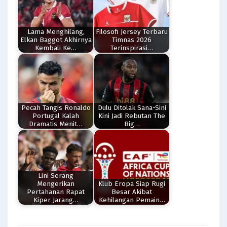
Lama Menghilang,
Filosofi Jersey Terbaru
Elkan Baggot Akhirnya
Timnas 2026
Kembali Ke…
Terinspirasi…
Pecah Tangis Ronaldo
Dulu Ditolak Sana-Sini
Portugal Kalah
Kini Jadi Rebutan The
Dramatis Menit…
Big…
Lini Serang
Mengerikan
Klub Eropa Siap Rugi
Pertahanan Rapat
Besar Akibat
Kiper Jarang…
Kehilangan Pemain…